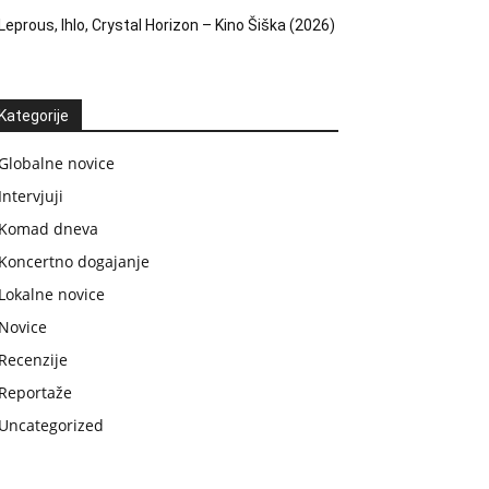
Leprous, Ihlo, Crystal Horizon – Kino Šiška (2026)
Kategorije
Globalne novice
Intervjuji
Komad dneva
Koncertno dogajanje
Lokalne novice
Novice
Recenzije
Reportaže
Uncategorized