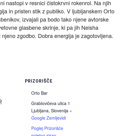
ni nastopi v resnici čistokrvni rokenrol. Na njih
ija in pristen stik z publiko. V ljubljanskem Orto
benikov, izvajali pa bodo tako njene avtorske
vetovne glasbene skrinje, ki pa jih Neisha
o z njeno zgodbo. Dobra energija je zagotovljena.
I
PRIZORIŠČE
Orto Bar
9
Grablovičeva ulica 1
Ljubljana
,
Slovenija
+
Google Zemljevidi
Poglej Prizorišče
spletno stran