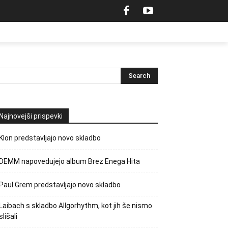
Najnovejši prispevki
Klon predstavljajo novo skladbo
DEMM napovedujejo album Brez Enega Hita
Paul Grem predstavljajo novo skladbo
Laibach s skladbo Allgorhythm, kot jih še nismo
slišali