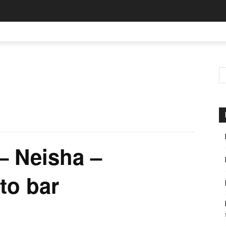
– Neisha –
rto bar