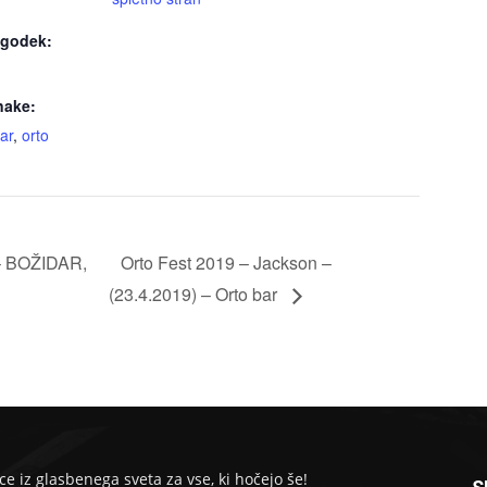
ogodek:
nake:
ar
,
orto
 – BOŽIDAR,
Orto Fest 2019 – Jackson –
(23.4.2019) – Orto bar
ce iz glasbenega sveta za vse, ki hočejo še!