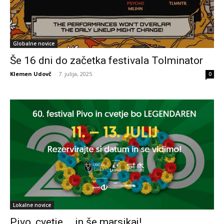
Globalne novice
Še 16 dni do začetka festivala Tolminator
Klemen Udovč
-
7. julija, 2025
0
Lokalne novice
Pivo, cvetje … in še marsikaj!