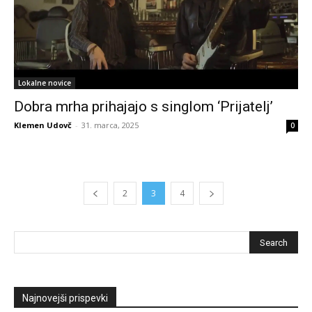
Lokalne novice
Dobra mrha prihajajo s singlom ‘Prijatelj’
Klemen Udovč
-
31. marca, 2025
0
2
3
4
Najnovejši prispevki