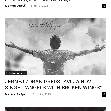
Klemen Udovč
-
16. junija, 2025
0
Lokalne novice
JERNEJ ZORAN PREDSTAVLJA NOVI
SINGEL “ANGELS WITH BROKEN WINGS”
Mateja Gašperin
-
5. junija, 2025
0