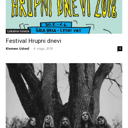
Lokalne novice
Festival Hrupni dnevi
Klemen Udovč
-
4. maja, 2018
0