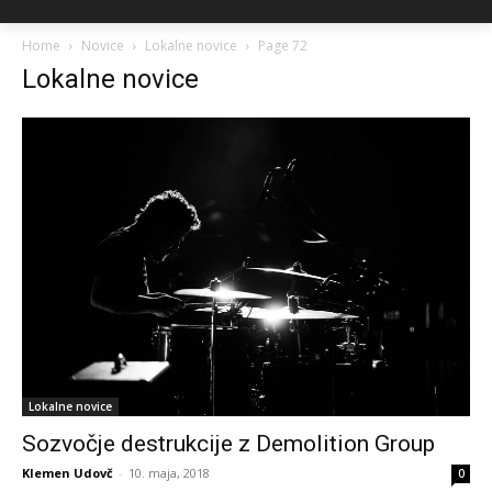
Home
Novice
Lokalne novice
Page 72
Lokalne novice
Lokalne novice
Sozvočje destrukcije z Demolition Group
Klemen Udovč
-
10. maja, 2018
0