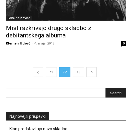
Lokalne novice
Mist razkrivajo drugo skladbo z
debitantskega albuma
Klemen Udovč
-
4. maja, 2018
0
71
72
73
Najnovejši prispevki
Klon predstavljajo novo skladbo