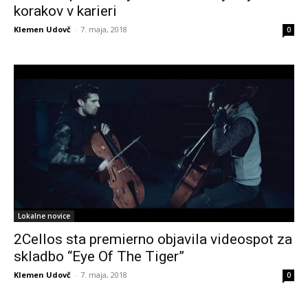
korakov v karieri
Klemen Udovč
-
7. maja, 2018
0
Lokalne novice
2Cellos sta premierno objavila videospot za
skladbo “Eye Of The Tiger”
Klemen Udovč
-
7. maja, 2018
0