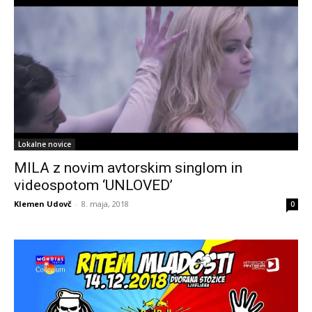
Lokalne novice
MILA z novim avtorskim singlom in
videospotom ‘UNLOVED’
Klemen Udovč
-
8. maja, 2018
0