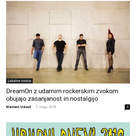
Lokalne novice
DreamOn z udarnim rockerskim zvokom
obujajo zasanjanost in nostalgijo
Klemen Udovč
-
7. maja, 2018
0