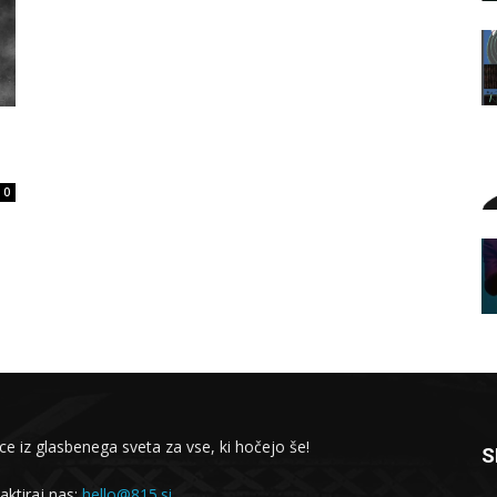
0
ce iz glasbenega sveta za vse, ki hočejo še!
S
aktiraj nas:
hello@815.si