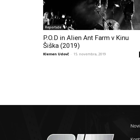
Reportaže
P.O.D in Alien Ant Farm v Kinu
Šiška (2019)
Klemen Udovč
-
15. novembra, 2019
Novi
Kont