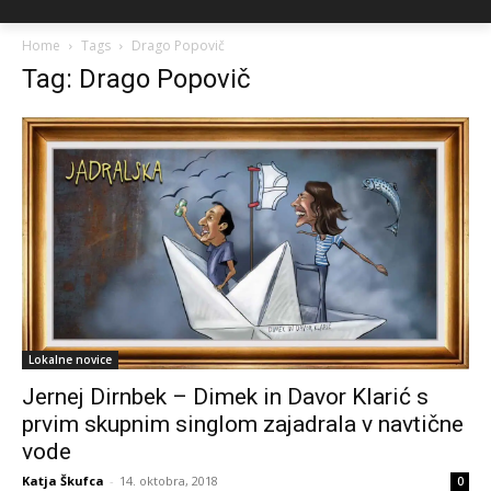
Home
Tags
Drago Popovič
Tag: Drago Popovič
Lokalne novice
Jernej Dirnbek – Dimek in Davor Klarić s
prvim skupnim singlom zajadrala v navtične
vode
Katja Škufca
-
14. oktobra, 2018
0