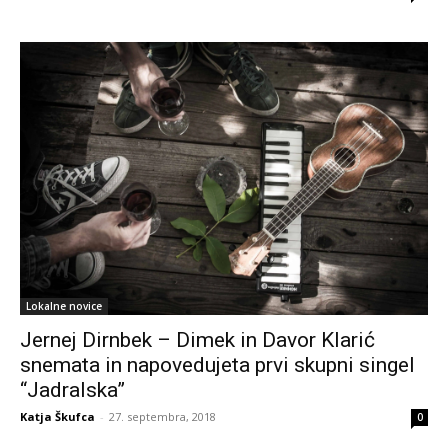
Lokalne novice
Jernej Dirnbek – Dimek in Davor Klarić
snemata in napovedujeta prvi skupni singel
“Jadralska”
Katja Škufca
-
27. septembra, 2018
0