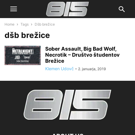
Home
Tags
Dšb brežice
dšb brežice
Sober Assault, Big Bad Wolf,
Necrotik – Društvo študentov
Brežice
Klemen Udovč
-
2. januarja, 2019