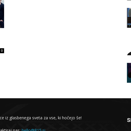
0
ce iz glasbenega sveta za vse, ki hočejo še!
S
aktiraj nas:
hello@815.si