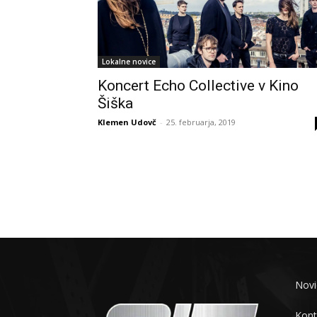
Lokalne novice
Koncert Echo Collective v Kino
Šiška
Klemen Udovč
-
25. februarja, 2019
Novi
Kont