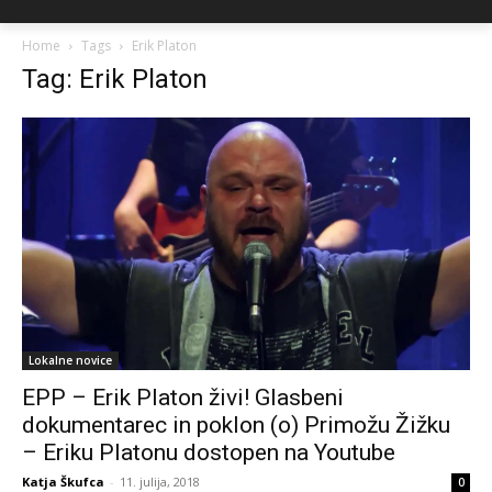
Home
Tags
Erik Platon
Tag: Erik Platon
Lokalne novice
EPP – Erik Platon živi! Glasbeni
dokumentarec in poklon (o) Primožu Žižku
– Eriku Platonu dostopen na Youtube
Katja Škufca
-
11. julija, 2018
0