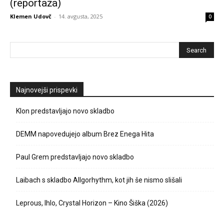
(reportaža)
Klemen Udovč
-
14. avgusta, 2025
0
Najnovejši prispevki
Klon predstavljajo novo skladbo
DEMM napovedujejo album Brez Enega Hita
Paul Grem predstavljajo novo skladbo
Laibach s skladbo Allgorhythm, kot jih še nismo slišali
Leprous, Ihlo, Crystal Horizon – Kino Šiška (2026)