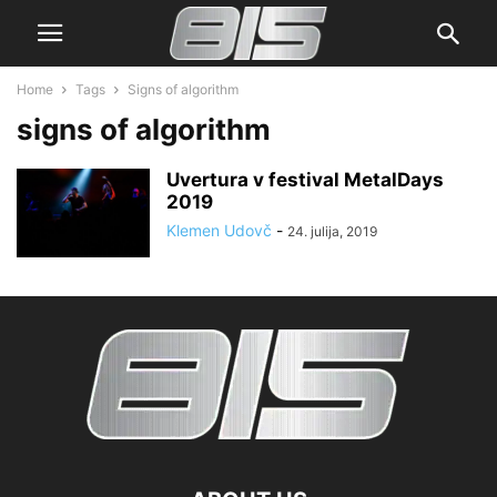
Home
Tags
Signs of algorithm
signs of algorithm
Uvertura v festival MetalDays
2019
Klemen Udovč
-
24. julija, 2019