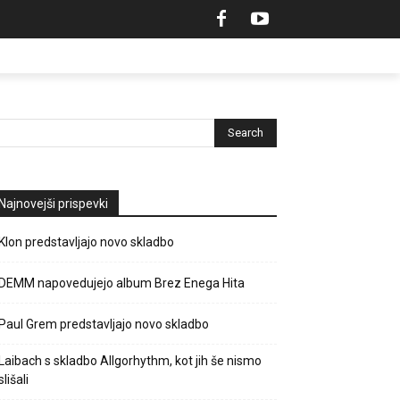
Najnovejši prispevki
Klon predstavljajo novo skladbo
DEMM napovedujejo album Brez Enega Hita
Paul Grem predstavljajo novo skladbo
Laibach s skladbo Allgorhythm, kot jih še nismo
slišali