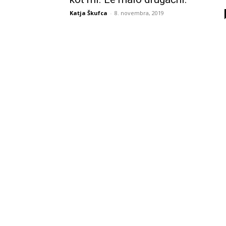
Katja Škufca
-
8. novembra, 2019