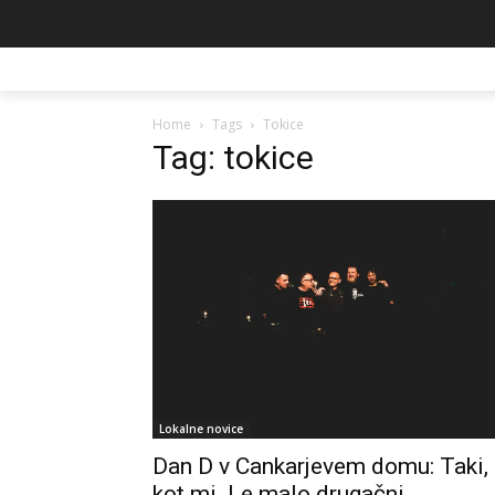
Home
Tags
Tokice
Tag: tokice
Lokalne novice
Dan D v Cankarjevem domu: Taki,
kot mi. Le malo drugačni.