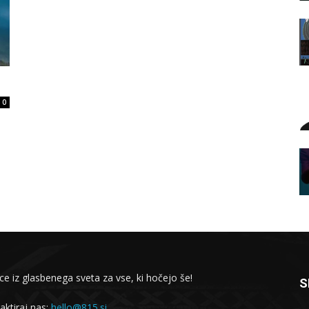
0
ce iz glasbenega sveta za vse, ki hočejo še!
S
aktiraj nas:
hello@815.si