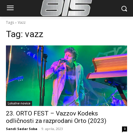
Tags
Vazz
Tag:
vazz
Lokalne novice
23. ORTO FEST – Vazzov Kodeks
odličnosti za razprodani Orto (2023)
Sandi Sadar Soba
-
9. aprila, 2023
0