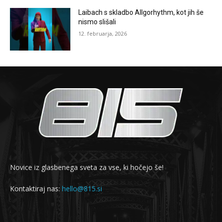
Laibach s skladbo Allgorhythm, kot jih še
nismo slišali
12. februarja, 2026
Novice iz glasbenega sveta za vse, ki hočejo še!
Kontaktiraj nas:
hello@815.si