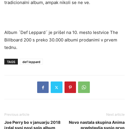
tradicionalni album, ampak nikoli se ne ve.
Album ´Def Leppard´ je prišel na 10. mesto lestvice The
Billboard 200 s preko 30.000 albumi prodanimi v prvem
tednu.
TAGS
def leppard
Previous article
Next article
Joe Perry bo v januarju 2018
Novo nastala skupina Anima
izdal svoj novi solo album
predstavlja svojo prvo