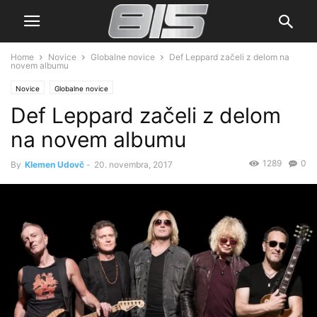
Home
Novice
Globalne novice
Def Leppard začeli z delom na
novem albumu
Novice
Globalne novice
Def Leppard začeli z delom
na novem albumu
1289
0
By
Klemen Udovč
-
20. novembra, 2017