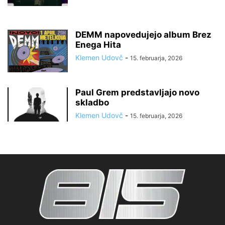
DEMM napovedujejo album Brez
Enega Hita
Klemen Udovč
-
15. februarja, 2026
Paul Grem predstavljajo novo
skladbo
Klemen Udovč
-
15. februarja, 2026