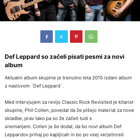
Def Leppard so začeli pisati pesmi za novi
album
Aktualni album skupine je trenutno leta 2015 izdani album
z naslovom ´Def Leppard´.
Med intervjujem za revijo Classic Rock Revisited je kitarist
skupine, Phil Collen, povedal da že pišejo material za nove
skladbe, prav tako pa so že začeli tudi s
snemanjem. Collen je še dodal, da bo novi album Def
Leppardov prihaj po kapljicah in bo po vsej verjetnosti