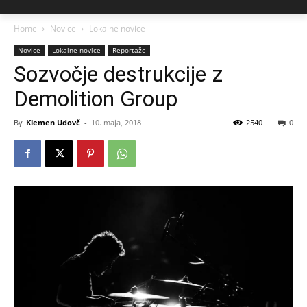
Home
Novice
Lokalne novice
Novice
Lokalne novice
Reportaže
Sozvočje destrukcije z
Demolition Group
By
Klemen Udovč
-
10. maja, 2018
2540
0