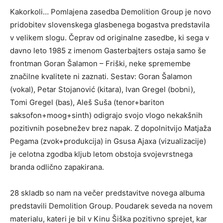
Kakorkoli… Pomlajena zasedba Demolition Group je novo
pridobitev slovenskega glasbenega bogastva predstavila
v velikem slogu. Čeprav od originalne zasedbe, ki sega v
davno leto 1985 z imenom Gasterbajters ostaja samo še
frontman Goran Šalamon – Friški, neke spremembe
značilne kvalitete ni zaznati. Sestav: Goran Šalamon
(vokal), Petar Stojanović (kitara), Ivan Gregel (bobni),
Tomi Gregel (bas), Aleš Suša (tenor+bariton
saksofon+moog+sinth) odigrajo svojo vlogo nekakšnih
pozitivnih posebnežev brez napak. Z dopolnitvijo Matjaža
Pegama (zvok+produkcija) in Gsusa Ajaxa (vizualizacije)
je celotna zgodba kljub letom obstoja svojevrstnega
branda odlično zapakirana.
28 skladb so nam na večer predstavitve novega albuma
predstavili Demolition Group. Poudarek seveda na novem
materialu, kateri je bil v Kinu Šiška pozitivno sprejet, kar