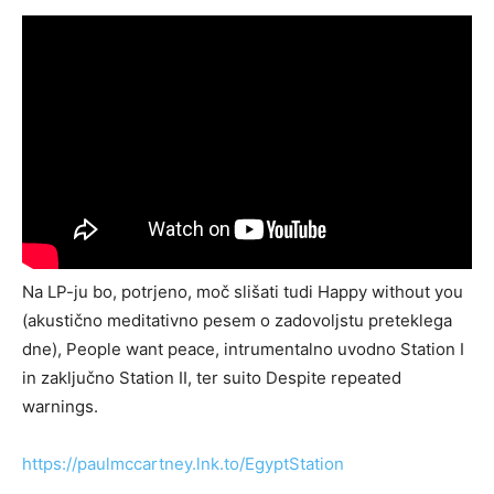
Na LP-ju bo, potrjeno, moč slišati tudi Happy without you
(akustično meditativno pesem o zadovoljstu preteklega
dne), People want peace, intrumentalno uvodno Station I
in zaključno Station II, ter suito Despite repeated
warnings.
https://paulmccartney.lnk.to/EgyptStation