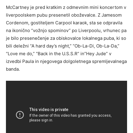
McCartney je pred kratkim z odmevnim mini koncertom v
liverpoolskem pubu presenetil oboževalce. Z Jamesom
Cordenom, gostiteljem Carpool karaok, sta se odpravila
na ikonično “vožnjo spominov” po Liverpoolu, vrhunec pa
je bilo presenečenje za obiskovalce lokalnega puba, ki so
bili deležni “A hard day’s night,” “Ob-La-Di, Ob-La-Da,”
“Love me do,” “Back in the U.S.S.R” in”Hey Jude” v
izvedbi Paula in njegovega dolgoletnega spremljevalnega
banda.