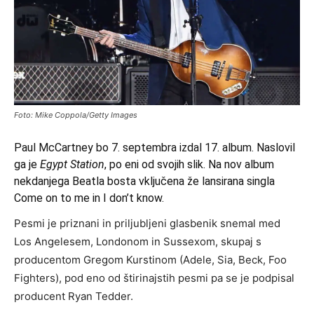
Foto: Mike Coppola/Getty Images
Paul McCartney bo 7. septembra izdal 17. album. Naslovil
ga je
Egypt Station
, po eni od svojih slik. Na nov album
nekdanjega Beatla bosta vključena že lansirana singla
Come on to me in I don’t know.
Pesmi je priznani in priljubljeni glasbenik snemal med
Los Angelesem, Londonom in Sussexom, skupaj s
producentom Gregom Kurstinom (Adele, Sia, Beck, Foo
Fighters), pod eno od štirinajstih pesmi pa se je podpisal
producent Ryan Tedder.