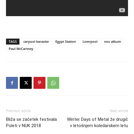
TAGS
carpool karaoke
Egypt Station
Liverpool
nov album
Paul McCartney
Previous article
Next article
Bliža se začetek festivala
Winter Days of Metal že drugič
Poleti v NUK 2018
v letošnjem koledarskem letu