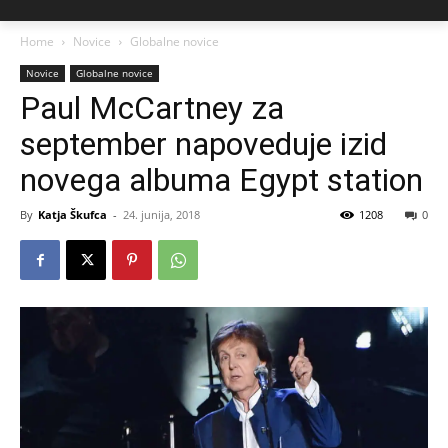
Home
Novice
Globalne novice
Novice
Globalne novice
Paul McCartney za
september napoveduje izid
novega albuma Egypt station
By
Katja Škufca
-
24. junija, 2018
1208
0