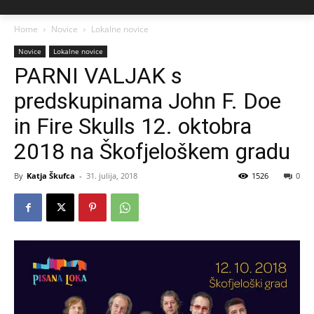
Home
Novice
Lokalne novice
Novice
Lokalne novice
PARNI VALJAK s
predskupinama John F. Doe
in Fire Skulls 12. oktobra
2018 na Škofjeloškem gradu
By
Katja Škufca
-
31. julija, 2018
1526
0