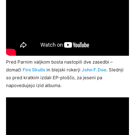
Pred Parnim valjkom bosta nastopili dve zasedbi –
domači
Fire Skulls
in blejski rokerji
John F. Doe
. Slednji
so pred kratkim izdali EP-ploščo, za jeseni pa
napovedujejo izid albuma.