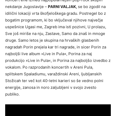
nekdanje Jugoslavije –
PARNI VALJAK,
se bo zgodil na
idilični lokaciji vrta škofjeloškega gradu. Postregel bo z
bogatim programom, ki bo vključeval njihove največje
uspešnice Ugasi me, Zagreb ima isti pozivni, U prolazu,
Sve još miriše na nju, Zastave, Samo da znaš in mnoge
druge. Samo letos je skupina na hrvaških glasbenih
nagradah Porin prejela kar tri nagrade, in sicer Porin za
najboljši live album »Live in Pula«, Porina za naj
produkcijo »Live in Pula«, in Porina za najboljšo izvedbo z
vokalom. Po razprodanih koncertih v Areni Pula,
splitskem Spaladiumu, varaždinski Areni, ljubljanskih
Stožicah ter več kot 40-letni karieri so še vedno polni
energije, zanosa in noro zaljubljeni v svojo zvesto
publiko.