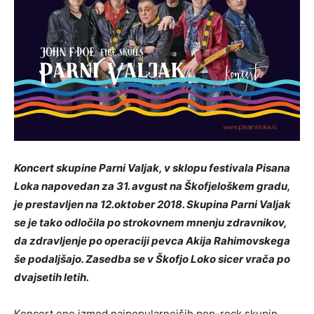
Koncert skupine Parni Valjak, v sklopu festivala Pisana
Loka napovedan za 31. avgust na Škofjeloškem gradu,
je prestavljen na 12.oktober 2018. Skupina Parni Valjak
se je tako odločila po strokovnem mnenju zdravnikov,
da zdravljenje po operaciji pevca Akija Rahimovskega
še podaljšajo. Zasedba se v Škofjo Loko sicer vrača po
dvajsetih letih.
Koncert ene izmed najpopularnejših pop-rock skupin