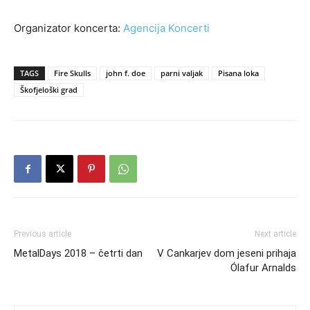
Organizator koncerta:
Agencija Koncerti
TAGS
Fire Skulls
john f. doe
parni valjak
Pisana loka
Škofjeloški grad
Previous article
Next article
MetalDays 2018 – četrti dan
V Cankarjev dom jeseni prihaja
Ólafur Arnalds