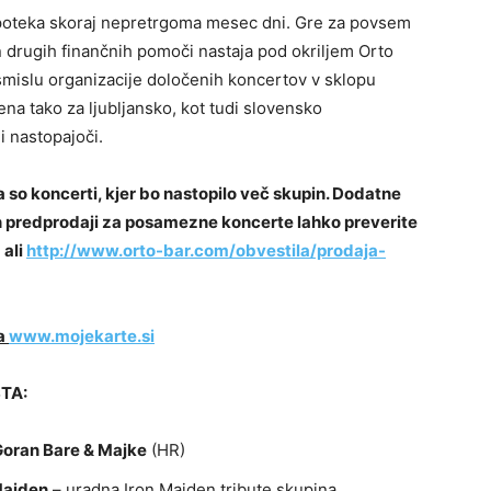
a poteka skoraj nepretrgoma mesec dni. Gre za povsem
n drugih finančnih pomoči nastaja pod okriljem Orto
 smislu organizacije določenih koncertov v sklopu
mena tako za ljubljansko, kot tudi slovensko
i nastopajoči.
a so koncerti, kjer bo nastopilo več skupin. Dodatne
in predprodaji za posamezne koncerte lahko preverite
m
ali
http://www.orto-bar.com/
obvestila/prodaja-
na
www.mojekarte.si
TA:
oran Bare & Majke
(HR)
Maiden
– uradna Iron Maiden tribute skupina