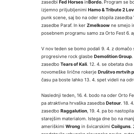
zasedbi
Fed Horses
in
Bordo.
Program se bo 
izjemno priljubljenimi
Hamo & Tribute 2 Lo
punk scene, saj bo na oder stopila zasedba
zasedbe Paraf. In ker
Zmelkoow
ne smejo in 
posebnem programu samo za Orto Fest 6. ap
V nov teden se bomo podali 9. 4. z domačo
progresivne rock glasbe
Demolition Group
.
zasedbo
Tears of Kali
. 12. 4. se obetata d
novomeške lirične rokerje
Društvo mrtvih 
času pa boste lahko 13. 4. spet videli na 
Naslednji teden, 16. 4. bodo na oder Orto Fe
pa atraktivna hrvaška zasedba
Detour
. 18. 
zasedbo
Raggalution
, 19. 4. pa bo nastopi
starejšim materialom. Istega dne bo na man
ameriškimi
Wrong
in švicarskimi
Coilguns
.