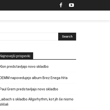
Najnovejši prispevki
Klon predstavljajo novo skladbo
DEMM napovedujejo album Brez Enega Hita
Paul Grem predstavljajo novo skladbo
Laibach s skladbo Allgorhythm, kot jih še nismo
slišali