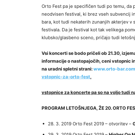
Orto Fest pa je specifičen tudi po temu, d
neodvisen festival, ki brez vseh subvencij i
bara, kot tudi nekaterih zunanjih akterjev v
festivala. Da je festival kot tak velikega po
klubsko/glasbeno sceno, pričajo tudi letošnj
Vsi koncerti se bodo pričeli ob 21.30, izjem
informacije o nastopajočih, ceni vstopnic 
na uradni spletni strani:
www.orto-bar.co
vstopnic-za-
orto-fest
,
vstopnice za koncerte pa so na voljo tudi 
PROGRAM LETOŠNJEGA, ŽE 20. ORTO FES
28. 3. 2019 Orto Fest 2019 – otvoritev –
G
29. 3. 2019 Orto Fest 2019 –
Higher On 