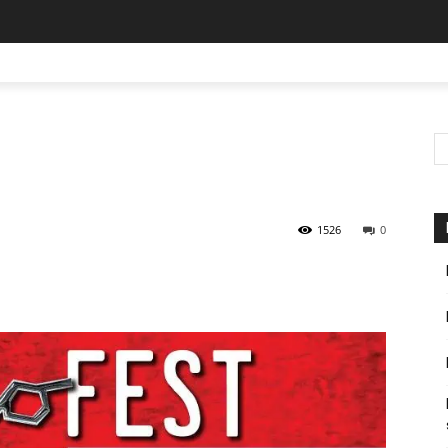
1526
0