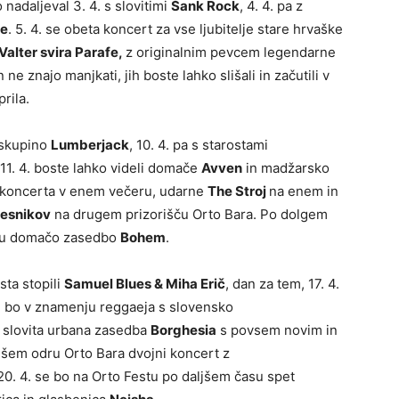
nadaljeval 3. 4. s slovitimi
Šank Rock
, 4. 4. pa z
ve
. 5. 4. se obeta koncert za vse ljubitelje stare hrvaške
Valter svira Parafe,
z originalnim pevcem legendarne
ne znajo manjkati, jih boste lahko slišali in začutili v
rila.
 skupino
Lumberjack
, 10. 4. pa s starostami
 11. 4. boste lahko videli domače
Avven
in madžarsko
va koncerta v enem večeru, udarne
The Stroj
na enem in
pesnikov
na drugem prizorišču Orto Bara. Po dolgem
odru domačo zasedbo
Bohem
.
sta stopili
Samuel Blues & Miha Erič
, dan za tem, 17. 4.
4. bo v znamenju reggaeja s slovensko
la slovita urbana zasedba
Borghesia
s povsem novim in
jšem odru Orto Bara dvojni koncert z
 20. 4. se bo na Orto Festu po daljšem času spet