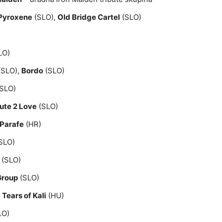
Pyroxene
(SLO),
Old Bridge Cartel
(SLO)
LO)
(SLO),
Bordo
(SLO)
SLO)
ute 2 Love
(SLO)
 Parafe
(HR)
SLO)
(SLO)
Group
(SLO)
,
Tears of Kali
(HU)
LO)