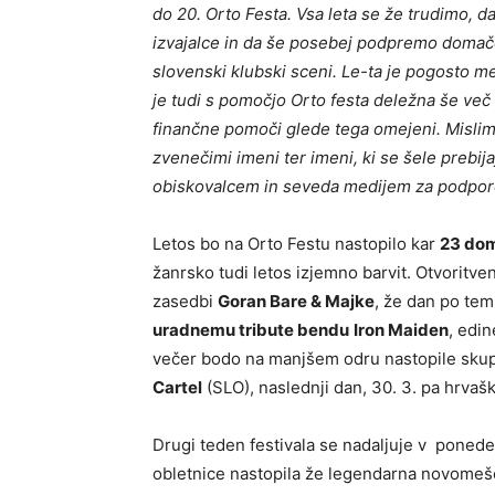
do 20. Orto Festa. Vsa leta se že trudimo, 
izvajalce in da še posebej podpremo domače
slovenski klubski sceni. Le-ta je pogosto me
je tudi s pomočjo Orto festa deležna še ve
finančne pomoči glede tega omejeni. Mislim,
zvenečimi imeni ter imeni, ki se šele prebi
obiskovalcem in seveda medijem za podporo
Letos bo na Orto Festu nastopilo kar
23 doma
žanrsko tudi letos izjemno barvit. Otvoritven
zasedbi
Goran Bare & Majke
, že dan po tem
uradnemu tribute bendu
Iron Maiden
, edin
večer bodo na manjšem odru nastopile sku
Cartel
(SLO), naslednji dan, 30. 3. pa hrva
Drugi teden festivala se nadaljuje v ponedel
obletnice nastopila že legendarna novome