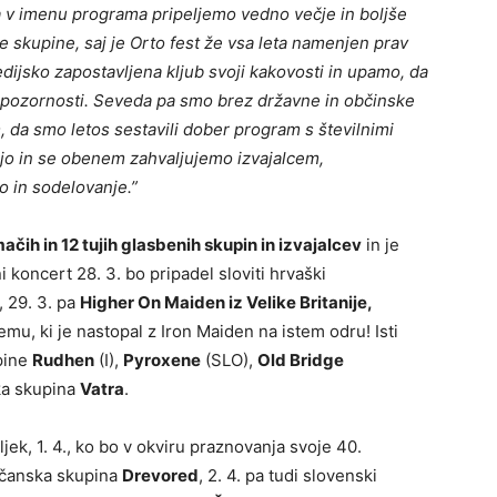
da v imenu programa pripeljemo vedno večje in boljše
 skupine, saj je Orto fest že vsa leta namenjen prav
dijsko zapostavljena kljub svoji kakovosti in upamo, da
č pozornosti. Seveda pa smo brez državne in občinske
 da smo letos sestavili dober program s številnimi
jajo in se obenem zahvaljujemo izvajalcem,
 in sodelovanje.”
čih in 12 tujih glasbenih skupin in izvajalcev
in je
i koncert 28. 3. bo pripadel sloviti hrvaški
, 29. 3. pa
Higher On Maiden iz Velike Britanije,
emu, ki je nastopal z Iron Maiden na istem odru! Isti
pine
Rudhen
(I),
Pyroxene
(SLO),
Old Bridge
ška skupina
Vatra
.
jek, 1. 4., ko bo v okviru praznovanja svoje 40.
ščanska skupina
Drevored
, 2. 4. pa tudi slovenski