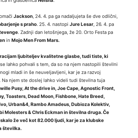
rica in glasbenica
Neisha
.
 domači
Jackson
, 24. 4. pa ga nadaljujeta še dve odlični,
obarjenje s praho
. 25. 4. nastopi
Jure Lesar
, 26. 4. pa
 Revenge
. Zadnji dan letošnjega, že 20. Orto Festa pa
en
in
Mojo Men From Mars.
cijam ljubiteljev kvalitetne glasbe, tudi tiste, ki
se lahko pohvali s tem, da so na njem nastopili številni
ogi mladi in še neuveljavljeni, kar je za razvoj
 njem ste doslej lahko videli tudi številna tuja
ille Pusy, At the drive in, Joe Cape, Agnostic Front,
y, Toasters, Dead Moon, Fishbone, Hate Breed,
o Pivo, Urban&4, Rambo Amadeus, Dubioza Kolektiv,
 Molesters & Chris Eckman in številna druga. Če
iskalo že več kot 82.000 ljudi, kar je za klubske
 številka.