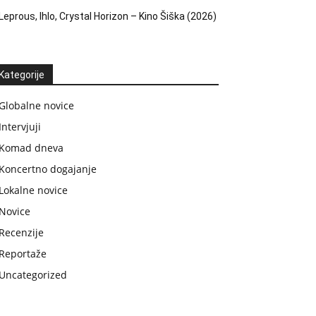
Leprous, Ihlo, Crystal Horizon – Kino Šiška (2026)
Kategorije
Globalne novice
Intervjuji
Komad dneva
Koncertno dogajanje
Lokalne novice
Novice
Recenzije
Reportaže
Uncategorized