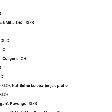
)
 & Miha Erič
(SLO)
(SLO)
SLO)
),
Coilguns
(CH)
)
LO)
(SLO),
Natriletno kolobarjenje s praho
SLO)
rgan’s Revenge
(SLO)