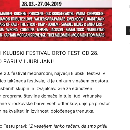
 KLUBSKI FESTIVAL ORTO FEST
OD 28.
O BARU V LJUBLJANI!
 20. festival mednarodni, največji klubski festival v
tnico takšnega festivala, ki je unikum v našem prostoru.
lasbenih skupin in izvajalcev. Gre za edinstven
em programu številne domače in tuje, tudi vrhunske
ne v rockovske barve vseh odtenkov, daje pa prostor
a kvaliteti in izvirnosti določenega trenutka.
o Festu pravi:
“Z veseljem lahko rečem, da smo prišli