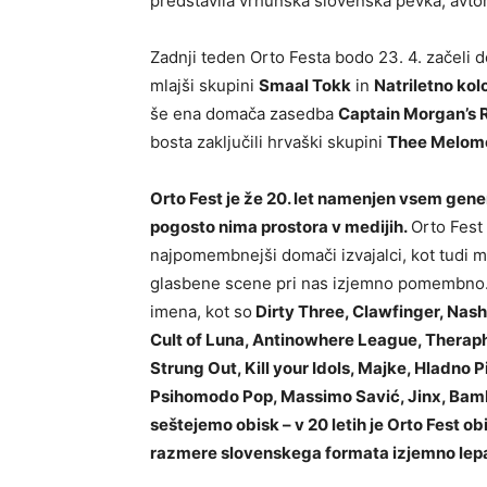
predstavila vrhunska slovenska pevka, avto
Zadnji teden Orto Festa bodo 23. 4. začeli
mlajši skupini
Smaal Tokk
in
Natriletno kol
še ena domača zasedba
Captain Morgan’s
bosta zaključili hrvaški skupini
Thee Melom
Orto Fest je že 20. let namenjen vsem genera
pogosto nima prostora v medijih.
Orto Fest 
najpomembnejši domači izvajalci, kot tudi mn
glasbene scene pri nas izjemno pomembno. Na
imena, kot so
Dirty Three, Clawfinger, Nashw
Cult of Luna, Antinowhere League, Theraph
Strung Out, Kill your Idols, Majke, Hladn
Psihomodo Pop, Massimo Savić, Jinx, Bambi
seštejemo obisk – v 20 letih je Orto Fest ob
razmere slovenskega formata izjemno lepa