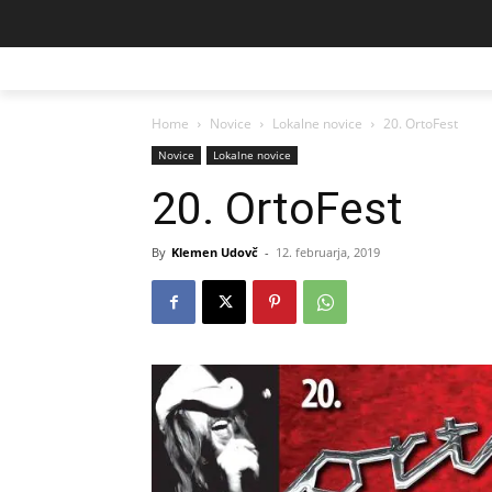
Home
Novice
Lokalne novice
20. OrtoFest
Novice
Lokalne novice
20. OrtoFest
By
Klemen Udovč
-
12. februarja, 2019