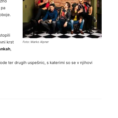
ožno
 pa
 oboje.
topili
vni krst
Foto: Marko Alpner
žankah
,
ode ter drugih uspešnic, s katerimi so se v njihovi