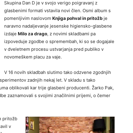
Skupina Dan D je v svojo verigo poigravanj z
glasbenimi formati vstavila novi člen. Osmi album s
pomenljivim naslovom
Knjiga pohval in pritožb
je
naravno nadaljevanje jesenske higiensko-glasbene
izdaje
Milo za drago
, z novimi skladbami pa
izpoveduje zgodbe o spremembah, ki so se dogajale
v dveletnem procesu ustvarjanja pred publiko v
novomeškem placu za vaje.
V 16 novih skladbah slutimo tako odzvene zgodnjih
sperimentov zadnjih nekaj let. V skladu s tako
 oblikovali kar trije glasbeni producenti. Žarko Pak,
dbe zaznamovali s svojimi značilnimi prijemi, o čemer
n pritožb
avil v