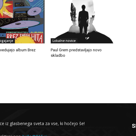
ogajanje
Lokalne novice
edujejo album Brez
Paul Grem predstavljajo novo
skladbo
ce iz glasbenega sveta za vse, ki hočejo še!
S