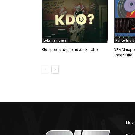
Lokalne novice
Koncertno d
Klon predstavljajo novo skladbo
DEMM napov
Enega Hita
Novi