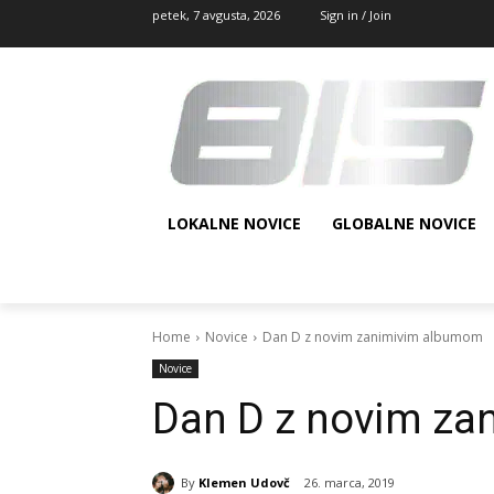
petek, 7 avgusta, 2026
Sign in / Join
LOKALNE NOVICE
GLOBALNE NOVICE
Home
Novice
Dan D z novim zanimivim albumom
Novice
Dan D z novim z
By
Klemen Udovč
26. marca, 2019