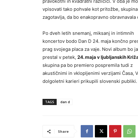
pravokotni in kvadratni različici. V oba je m
vpisovati tako pohvale kot pritožbe, skupina
zagotavlja, da bo enakopravno obravnavala
Po dveh letih snemanj, miksanj in intimnih
koncertov bodo Dan D 24. maja končno pres
prag svojega placa za vaje. Novi album bo ja
prestal v petek,
24. maja v ljubljanskih Kri
skupina pa bo premiero pospremila tudi z
akustičnimi in vklopljenimi verzijami Časa, V
dolgoletni karieri prikupili slovenski publiki.
TAGS
dan d
Share