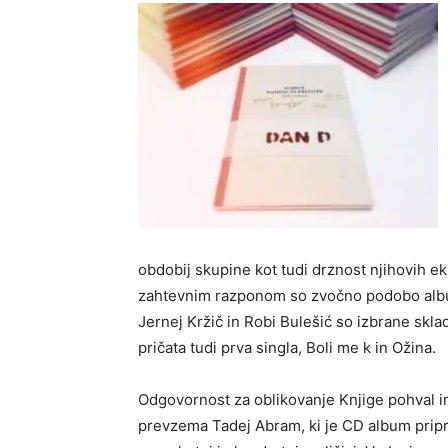
obdobij skupine kot tudi drznost njihovih ek
zahtevnim razponom so zvočno podobo albuma
Jernej Kržič in Robi Bulešić so izbrane skla
pričata tudi prva
singla, Boli me k in Ožina.
Odgovornost za oblikovanje Knjige pohval i
prevzema Tadej Abram, ki je CD album pripr