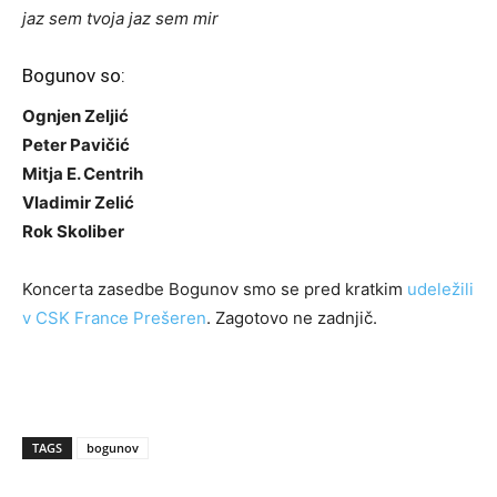
jaz sem tvoja jaz sem mir
Bogunov so:
Ognjen Zeljić
Peter Pavičić
Mitja E. Centrih
Vladimir Zelić
Rok Skoliber
Koncerta zasedbe Bogunov smo se pred kratkim
udeležili
v CSK France Prešeren
. Zagotovo ne zadnjič.
TAGS
bogunov