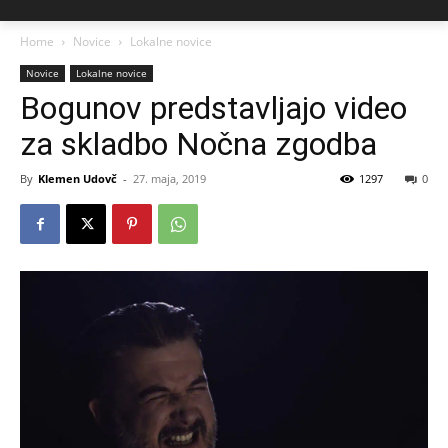
Home
Novice
Lokalne novice
Novice
Lokalne novice
Bogunov predstavljajo video
za skladbo Nočna zgodba
By
Klemen Udovč
-
27. maja, 2019
1297
0