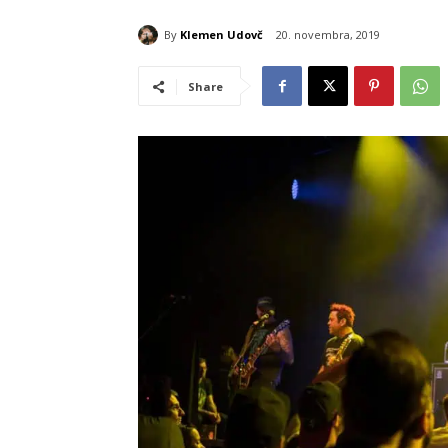
By
Klemen Udovč
20. novembra, 2019
Share