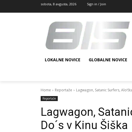
sobota, 8 avgusta, 2026
Sign in / Join
LOKALNE NOVICE
GLOBALNE NOVICE
Home
Reportaže
Lagwagon, Satanic Surfers, Alo!Star
Reportaže
Lagwagon, Satanic 
Do´s v Kinu Šiška