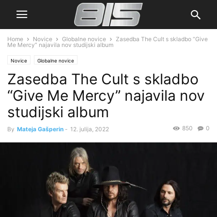
Home
Novice
Globalne novice
Zasedba The Cult s skladbo “Give
Me Mercy” najavila nov studijski album
Novice
Globalne novice
Zasedba The Cult s skladbo
“Give Me Mercy” najavila nov
studijski album
850
0
By
Mateja Gašperin
-
12. julija, 2022