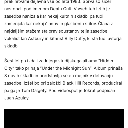
prekinitvami dejavna vse od leta 1983. Sprva so sicer
nastopali pod imenom Death Cult. V vseh teh letih je
zasedba nanizala kar nekaj kultnih skladb, pa tudi
zamenjala kar nekaj članov in glasbenih stilov. Člana z
najdaljšim stažem sta prav soustanovitelja zasedbe;
vokalist Ian Astbury in kitarist Billy Duffy, ki sta tudi avtorja
skladb.
Šest let po izdaji zadnjega studijskega albuma “Hidden
City” tako prihaja “Under the Midnight Sun”. Album prinaša
8 novih skladb in predstavlja še en mejnik v delovanju
zasedbe. Izšel bo pri založbi Black Hill Records, produciral
pa ga je Tom Dalgety. Pod videospot je tokrat podpisan
Juan Azulay.