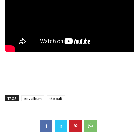
TAGS
nov album
the cult