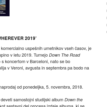
WHEREVER 2019’
 in komercialno uspešnih umetnikov vseh časov, je
upino v letu 2019. Turnejo
Down The Road
to s koncertom v Barceloni, nato se bo
ulija v Veroni, avgusta in septembra pa bodo na
naprodaj od ponedeljka, 5. novembra, 2018.
 deveti samostojni studijski album
Down the
kot sestavni del procesa izdaje albuma, ki se