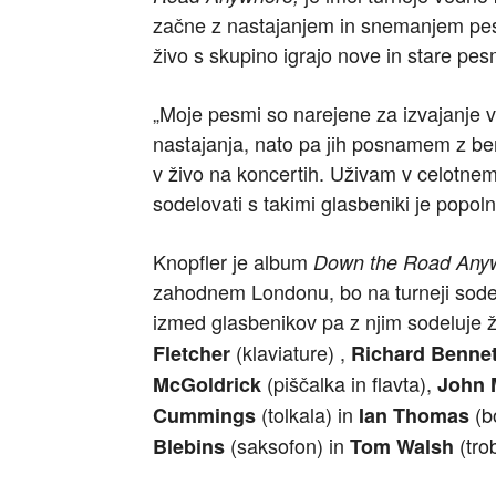
začne z nastajanjem in snemanjem pesmi 
živo s skupino igrajo nove in stare pes
„Moje pesmi so narejene za izvajanje v
nastajanja, nato pa jih posnamem z ben
v živo na koncertih. Uživam v celotnem
sodelovati s takimi glasbeniki je popoln
Knopfler je album
Down the Road Any
zahodnem Londonu, bo na turneji sodel
izmed glasbenikov pa z njim sodeluje že
(klaviature) ,
Fletcher
Richard Bennet
(piščalka in flavta),
McGoldrick
John 
(tolkala) in
(b
Cummings
Ian Thomas
(saksofon) in
(tro
Blebins
Tom Walsh