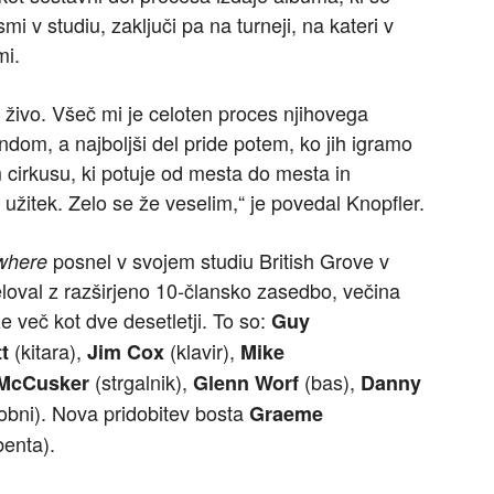
v studiu, zaključi pa na turneji, na kateri v
mi.
 živo. Všeč mi je celoten proces njihovega
dom, a najboljši del pride potem, ko jih igramo
 cirkusu, ki potuje od mesta do mesta in
 užitek. Zelo se že veselim,“ je povedal Knopfler.
posnel v svojem studiu British Grove v
where
oval z razširjeno 10-člansko zasedbo, večina
 več kot dve desetletji. To so:
Guy
(kitara),
(klavir),
t
Jim Cox
Mike
(strgalnik),
(bas),
McCusker
Glenn Worf
Danny
obni). Nova pridobitev bosta
Graeme
benta).