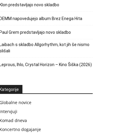
Klon predstavljajo novo skladbo
DEMM napovedujejo album Brez Enega Hita
Paul Grem predstavljajo novo skladbo
Laibach s skladbo Allgorhythm, kot jih še nismo
slišali
Leprous, Ihlo, Crystal Horizon – Kino Šiška (2026)
Kategorije
Globalne novice
Intervjuji
Komad dneva
Koncertno dogajanje