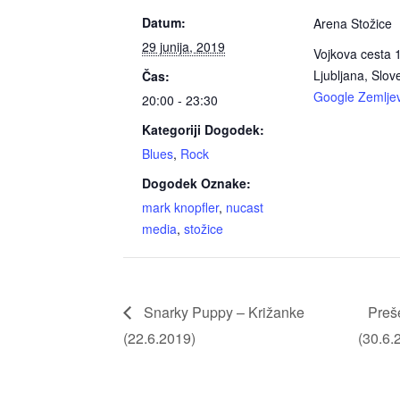
Datum:
Arena Stožice
29 junija, 2019
Vojkova cesta 
Ljubljana
,
Slove
Čas:
Google Zemljev
20:00 - 23:30
Kategoriji Dogodek:
Blues
,
Rock
Dogodek Oznake:
mark knopfler
,
nucast
media
,
stožice
Snarky Puppy – Križanke
Preš
(22.6.2019)
(30.6.