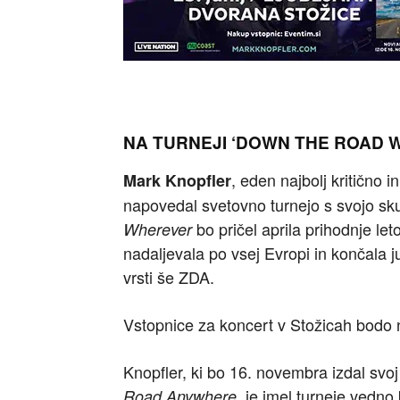
NA TURNEJI ‘DOWN THE ROAD 
, eden najbolj kritično
Mark Knopfler
napovedal svetovno turnejo s svojo sk
bo pričel aprila prihodnje le
Wherever
nadaljevala po vsej Evropi in končala j
vrsti še ZDA.
Vstopnice za koncert v Stožicah bodo 
Knopfler, ki bo 16. novembra izdal svoj
je imel turneje vedno 
Road Anywhere,