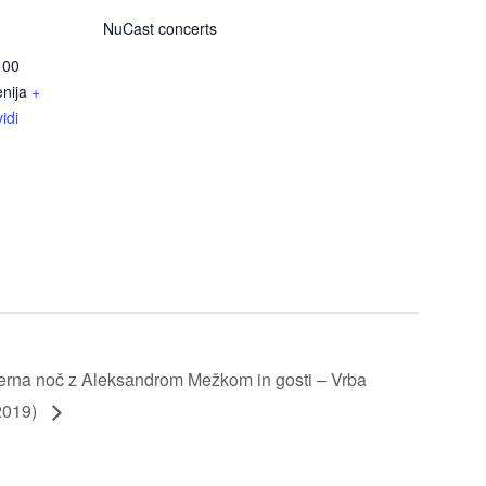
NuCast concerts
100
nija
+
idi
erna noč z Aleksandrom Mežkom in gosti – Vrba
2019)