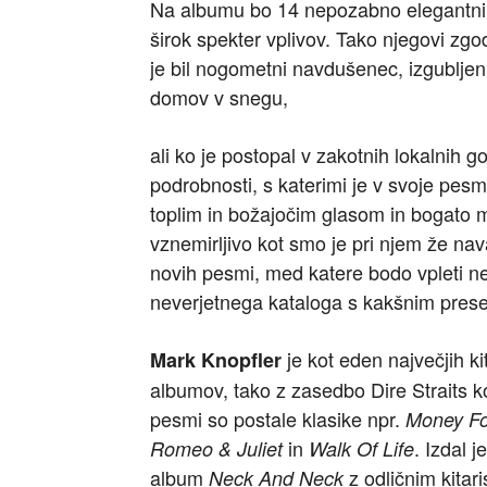
Na albumu bo 14 nepozabno elegantnih 
širok spekter vplivov. Tako njegovi zgo
je bil nogometni navdušenec, izgublje
domov v snegu,
ali ko je postopal v zakotnih lokalnih 
podrobnosti, s katerimi je v svoje pesm
toplim in božajočim glasom in bogato me
vznemirljivo kot smo je pri njem že nav
novih pesmi, med katere bodo vpleti n
neverjetnega kataloga s kakšnim pres
je kot eden največjih ki
Mark Knopfler
albumov, tako z zasedbo Dire Straits 
pesmi so postale klasike npr.
Money For
in
. Izdal 
Romeo & Juliet
Walk Of Life
album
z odličnim kita
Neck And Neck