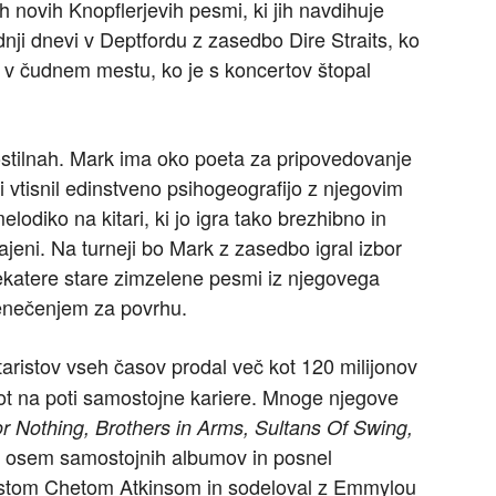
novih Knopflerjevih pesmi, ki jih navdihuje
dnji dnevi v Deptfordu z zasedbo Dire Straits, ko
n v čudnem mestu, ko je s koncertov štopal
gostilnah. Mark ima oko poeta za pripovedovanje
i vtisnil edinstveno psihogeografijo z njegovim
lodiko na kitari, ki jo igra tako brezhibno in
ajeni. Na turneji bo Mark z zasedbo igral izbor
ekatere stare zimzelene pesmi iz njegovega
enečenjem za povrhu.
taristov vseh časov prodal več kot 120 milijonov
kot na poti samostojne kariere. Mnoge njegove
 Nothing, Brothers in Arms, Sultans Of Swing,
je osem samostojnih albumov in posnel
ristom Chetom Atkinsom in sodeloval z Emmylou