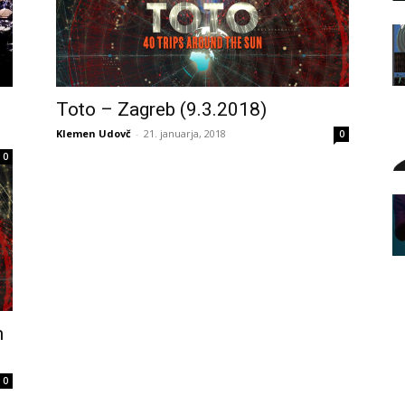
Toto – Zagreb (9.3.2018)
Klemen Udovč
-
21. januarja, 2018
0
0
m
0