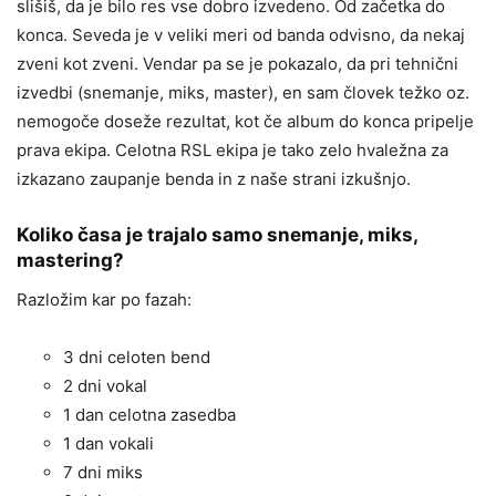
slišiš, da je bilo res vse dobro izvedeno. Od začetka do
konca. Seveda je v veliki meri od banda odvisno, da nekaj
zveni kot zveni. Vendar pa se je pokazalo, da pri tehnični
izvedbi (snemanje, miks, master), en sam človek težko oz.
nemogoče doseže rezultat, kot če album do konca pripelje
prava ekipa. Celotna RSL ekipa je tako zelo hvaležna za
izkazano zaupanje benda in z naše strani izkušnjo.
Koliko časa je trajalo samo snemanje, miks,
mastering?
Razložim kar po fazah:
3 dni celoten bend
2 dni vokal
1 dan celotna zasedba
1 dan vokali
7 dni miks