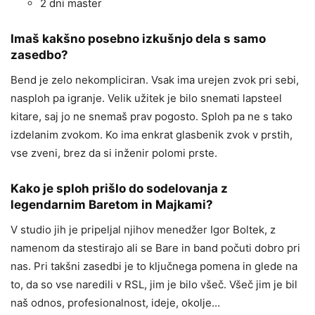
2 dni master
Imaš kakšno posebno izkušnjo dela s samo
zasedbo?
Bend je zelo nekompliciran. Vsak ima urejen zvok pri sebi,
nasploh pa igranje. Velik užitek je bilo snemati lapsteel
kitare, saj jo ne snemaš prav pogosto. Sploh pa ne s tako
izdelanim zvokom. Ko ima enkrat glasbenik zvok v prstih,
vse zveni, brez da si inženir polomi prste.
Kako je sploh prišlo do sodelovanja z
legendarnim Baretom in Majkami?
V studio jih je pripeljal njihov menedžer Igor Boltek, z
namenom da stestirajo ali se Bare in band počuti dobro pri
nas. Pri takšni zasedbi je to ključnega pomena in glede na
to, da so vse naredili v RSL, jim je bilo všeč. Všeč jim je bil
naš odnos, profesionalnost, ideje, okolje…