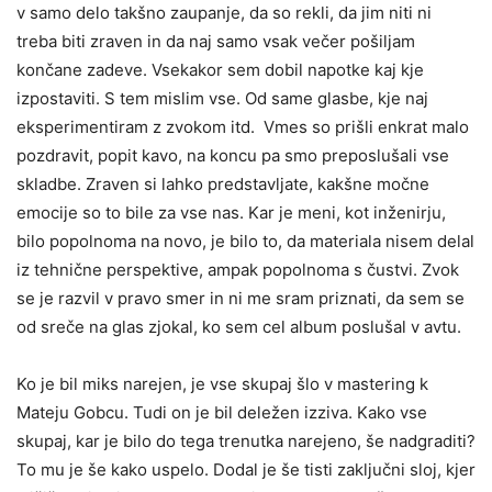
v samo delo takšno zaupanje, da so rekli, da jim niti ni
treba biti zraven in da naj samo vsak večer pošiljam
končane zadeve. Vsekakor sem dobil napotke kaj kje
izpostaviti. S tem mislim vse. Od same glasbe, kje naj
eksperimentiram z zvokom itd. Vmes so prišli enkrat malo
pozdravit, popit kavo, na koncu pa smo preposlušali vse
skladbe. Zraven si lahko predstavljate, kakšne močne
emocije so to bile za vse nas. Kar je meni, kot inženirju,
bilo popolnoma na novo, je bilo to, da materiala nisem delal
iz tehnične perspektive, ampak popolnoma s čustvi. Zvok
se je razvil v pravo smer in ni me sram priznati, da sem se
od sreče na glas zjokal, ko sem cel album poslušal v avtu.
Ko je bil miks narejen, je vse skupaj šlo v mastering k
Mateju Gobcu. Tudi on je bil deležen izziva. Kako vse
skupaj, kar je bilo do tega trenutka narejeno, še nadgraditi?
To mu je še kako uspelo. Dodal je še tisti zaključni sloj, kjer