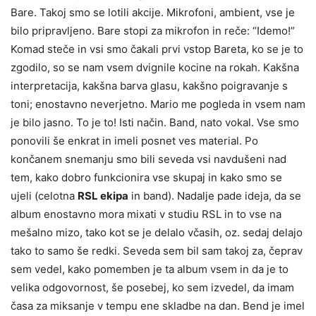
Bare. Takoj smo se lotili akcije. Mikrofoni, ambient, vse je
bilo pripravljeno. Bare stopi za mikrofon in reče: “Idemo!”
Komad steče in vsi smo čakali prvi vstop Bareta, ko se je to
zgodilo, so se nam vsem dvignile kocine na rokah. Kakšna
interpretacija, kakšna barva glasu, kakšno poigravanje s
toni; enostavno neverjetno. Mario me pogleda in vsem nam
je bilo jasno. To je to! Isti način. Band, nato vokal. Vse smo
ponovili še enkrat in imeli posnet ves material. Po
končanem snemanju smo bili seveda vsi navdušeni nad
tem, kako dobro funkcionira vse skupaj in kako smo se
ujeli (celotna
RSL ekipa
in band). Nadalje pade ideja, da se
album enostavno mora mixati v studiu RSL in to vse na
mešalno mizo, tako kot se je delalo včasih, oz. sedaj delajo
tako to samo še redki. Seveda sem bil sam takoj za, čeprav
sem vedel, kako pomemben je ta album vsem in da je to
velika odgovornost, še posebej, ko sem izvedel, da imam
časa za miksanje v tempu ene skladbe na dan. Bend je imel