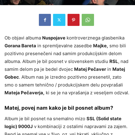
Ob objavi albuma
Nuspojave
kontroverznega glasbenika
Gorana Bareta
in spremljevalne zasedbe
Majke,
smo bili
pozitivno presenečeni nad samim produkcijskim delom
albuma. Album je bil posnet v slovenskem studiu
RSL
, nad
samim delom pa je bedel dvojec
Matej Pečaver
in
Matej
Gobec
. Album nas je izredno pozitivno presenetil, zato
smo o samem tehnično / produkcijskem delu povprašali
Mateja Pečaverja,
ki se je na vprašanja z veseljem odzval.
Matej, povej nam kako je bil posnet album?
Album je bil posnet na snemalno mizo
SSL (Solid state
logic) 9000J
v kombinaciji z ostalimi napravami za zajem.
Bend je snemal vse v živo, oz. vsi hkrati, vključno z