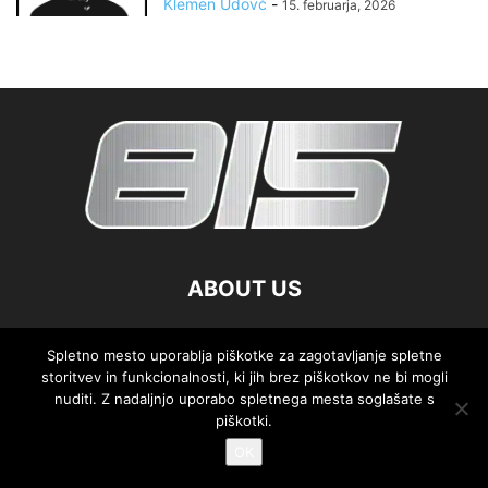
Klemen Udovč
-
15. februarja, 2026
ABOUT US
FOLLOW US
Spletno mesto uporablja piškotke za zagotavljanje spletne
storitvev in funkcionalnosti, ki jih brez piškotkov ne bi mogli
nuditi. Z nadaljnjo uporabo spletnega mesta soglašate s
piškotki.
OK
©