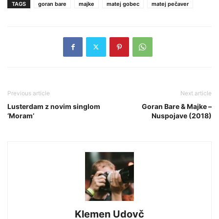
TAGS
goran bare
majke
matej gobec
matej pečaver
Previous article
Next article
Lusterdam z novim singlom
Goran Bare & Majke –
‘Moram’
Nuspojave (2018)
Klemen Udovč