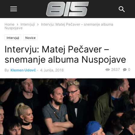
Home
Intervjuji
Intervju: Matej Pečaver – snemanje albuma
Nuspojave
Intervjuji
Novice
Intervju: Matej Pečaver –
snemanje albuma Nuspojave
2637
0
By
Klemen Udovč
-
4. junija, 2018