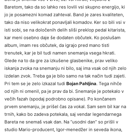
Baretom, tako da so lahko res lovili vsi skupno energijo, ki
jo je posamezni komad zahteval. Band je zares kvaliteten,
tako da niso velikokrat ponavljali komadov. Ker so bili vsi v
isti sobi, se na določenih delih sliši preklop pedal kitarista,
kar meni osebno daje še dodaten občutek. Ko poslušam
album, imam res občutek, da igrajo pred mano tisti
trenutek, kar je bil tudi namen snemanja vsega hkrati.
Glede na to da gre za izkušene glasbenike, prav veliko
iskanja zvoka na snemanju ni bilo, saj ima vsak od njih zelo
izdelan zvok. Treba ga je bilo samo na tak način tudi zajeti.
Pri tem se je zelo izkazal tudi
Bojan Pahljina
. Tega nihče
od njih ni omenil, pa je prav da bi. Snemanje je potekalo v
večih fazah (spodaj podrobno opisane). Po končanem
prvem snemanju, je prišel čas za vokal. Sam sem bil kar na
trnih, kako bo zadeva potekala, saj vendar legendarnega
Bareta ne snemaš vsak dan. Na “usodni dan” so prišli v
studio Mario-producent, Igor-menedžer in seveda ikona,