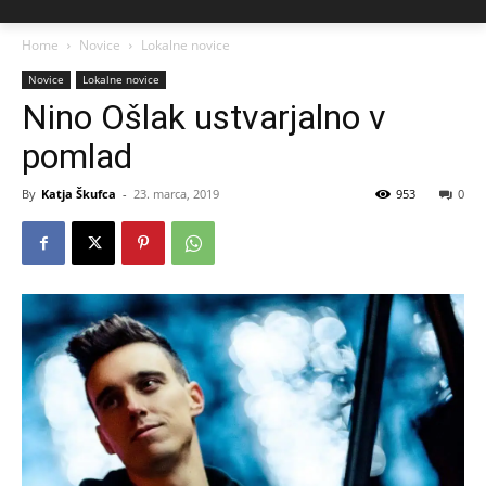
Home
Novice
Lokalne novice
Novice
Lokalne novice
Nino Ošlak ustvarjalno v
pomlad
By
Katja Škufca
-
23. marca, 2019
953
0