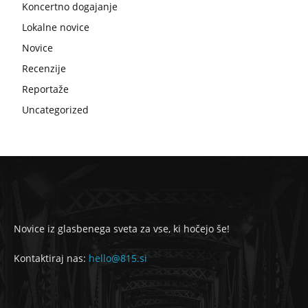
Koncertno dogajanje
Lokalne novice
Novice
Recenzije
Reportaže
Uncategorized
Novice iz glasbenega sveta za vse, ki hočejo še!
Kontaktiraj nas:
hello@815.si