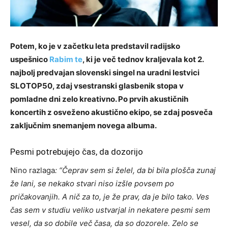
Potem, ko je v začetku leta predstavil radijsko
uspešnico
Rabim te
, ki je več tednov kraljevala kot 2.
najbolj predvajan slovenski singel na uradni lestvici
SLOTOP50, zdaj vsestranski glasbenik stopa v
pomladne dni zelo kreativno. Po prvih akustičnih
koncertih z osveženo akustično ekipo, se zdaj posveča
zaključnim snemanjem novega albuma.
Pesmi potrebujejo čas, da dozorijo
Nino razlaga
: “Čeprav sem si želel, da bi bila plošča zunaj
že lani, se nekako stvari niso izšle povsem po
pričakovanjih. A nič za to, je že prav, da je bilo tako. Ves
čas sem v studiu veliko ustvarjal in nekatere pesmi sem
vesel, da so dobile več časa, da so dozorele. Zelo se