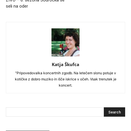
ŽIVO – 6. sezona Šourocka se
seli na oder
Katja Škufca
"Pripovedovalka koncertnih zgodb. Na letečem slonu potuje v
kotičke z dobro muziko in išče iskrice v očeh. Vsak trenutek je
koncert.