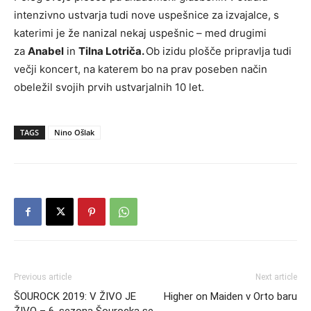
intenzivno ustvarja tudi nove uspešnice za izvajalce, s
katerimi je že nanizal nekaj uspešnic – med drugimi
za
Anabel
in
Tilna Lotriča.
Ob izidu plošče pripravlja tudi
večji koncert, na katerem bo na prav poseben način
obeležil svojih prvih ustvarjalnih 10 let.
TAGS
Nino Ošlak
Previous article
Next article
ŠOUROCK 2019: V ŽIVO JE
Higher on Maiden v Orto baru