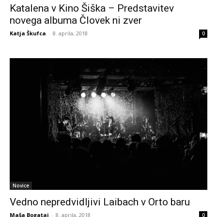
Katalena v Kino Šiška – Predstavitev
novega albuma Človek ni zver
Katja Škufca
-
8. aprila, 2018
0
Novice
Vedno nepredvidljivi Laibach v Orto baru
Maša Bogataj
-
8. aprila, 2018
0