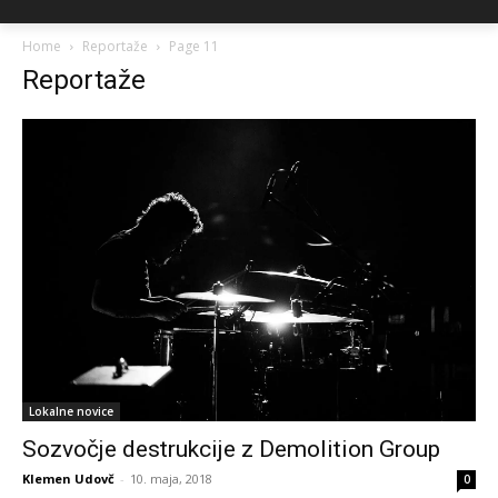
Home
Reportaže
Page 11
Reportaže
Lokalne novice
Sozvočje destrukcije z Demolition Group
Klemen Udovč
-
10. maja, 2018
0