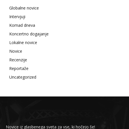
Globalne novice
Intervjuji
Komad dneva
Koncertno dogajanje
Lokalne novice
Novice
Recenzije
Reportaže
Uncategorized
Novice iz glasbenega sveta za vse, ki hočejo še!