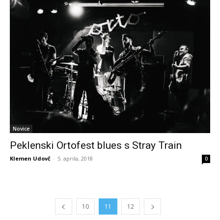
Novice
Peklenski Ortofest blues s Stray Train
Klemen Udovč
-
5. aprila, 2018
0
10
11
12