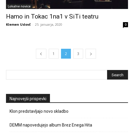
Lokalne novice
Hamo in Tokac 1na1 v SiTi teatru
Klemen Udovč
-
25. januarja, 2020
0
1
2
3
Najnovejši prispevki
Klon predstavljajo novo skladbo
DEMM napovedujejo album Brez Enega Hita