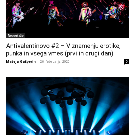
Reportaže
Antivalentinovo #2 – V znamenju erotike,
punka in vsega vmes (prvi in drugi dan)
Mateja Gašperin
-
26. februarja, 2020
0