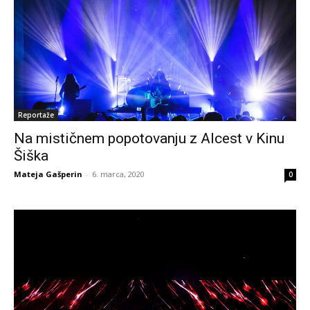
Reportaže
Na mističnem popotovanju z Alcest v Kinu
Šiška
Mateja Gašperin
-
6. marca, 2020
0